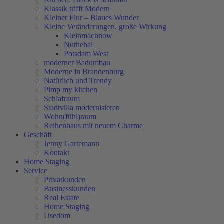
Klassik trifft Modern
Kleiner Flur – Blaues Wunder
Kleine Veränderungen, große Wirkung
Kleinmachnow
Nuthehal
Potsdam West
moderner Badumbau
Moderne in Brandenburg
Natürlich und Trendy
Pimp my kitchen
Schlafraum
Stadtvilla modernisieren
Wohn(fühl)raum
Reihenhaus mit neuem Charme
Geschäft
Jenny Gartemann
Kontakt
Home Staging
Service
Privatkunden
Businesskunden
Real Estate
Home Staging
Usedom