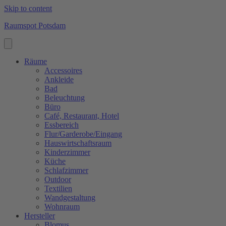
Skip to content
Raumspot Potsdam
Räume
Accessoires
Ankleide
Bad
Beleuchtung
Büro
Café, Restaurant, Hotel
Essbereich
Flur/Garderobe/Eingang
Hauswirtschaftsraum
Kinderzimmer
Küche
Schlafzimmer
Outdoor
Textilien
Wandgestaltung
Wohnraum
Hersteller
Blomus