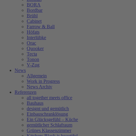
BORA
Bordbar
Brühl
Cabinet
Farrow & Ball
Höfats
Interlübke
Orac
Quooker
Tecta
Tonon
V-Zug
News
Allgemein
Work in Progress
News Archiv
Referenzen
all together meets office
Bauhaus
designt und gemütlich
Einbauschranklösung
Ein Glücksgefühl – Küche
gemütlicher Schlafraum
Grünes Klassenzimmer
Kitchen: Black is beautiful