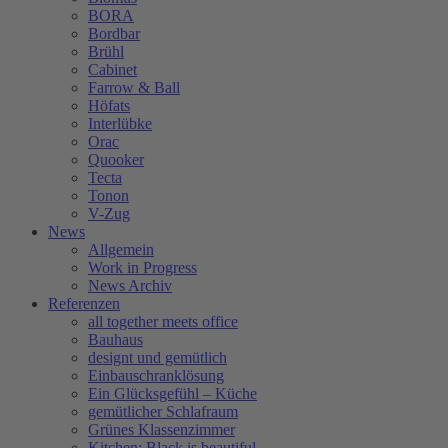
BORA
Bordbar
Brühl
Cabinet
Farrow & Ball
Höfats
Interlübke
Orac
Quooker
Tecta
Tonon
V-Zug
News
Allgemein
Work in Progress
News Archiv
Referenzen
all together meets office
Bauhaus
designt und gemütlich
Einbauschranklösung
Ein Glücksgefühl – Küche
gemütlicher Schlafraum
Grünes Klassenzimmer
Kitchen: Black is beautiful