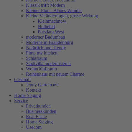
Klassik trifft Modern
Kleiner Flur – Blaues Wunder
Kleine Veränderungen, große Wirkung
Kleinmachnow
Nuthehal
Potsdam West
moderner Badumbau
Moderne in Brandenburg
Natürlich und Trendy
Pimp my kitchen
Schlafraum
Stadtvilla modernisieren
Wohn(fühl)raum
Reihenhaus mit neuem Charme
Geschäft
Jenny Gartemann
Kontakt
Home Staging
Service
Privatkunden
Businesskunden
Real Estate
Home Staging
Usedom