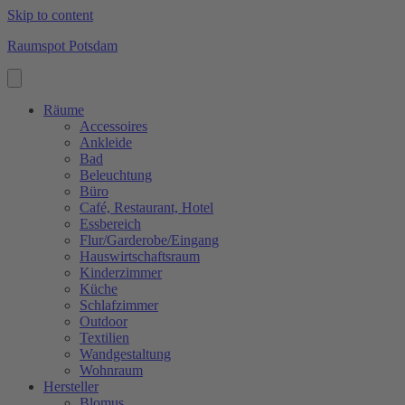
Skip to content
Raumspot Potsdam
Räume
Accessoires
Ankleide
Bad
Beleuchtung
Büro
Café, Restaurant, Hotel
Essbereich
Flur/Garderobe/Eingang
Hauswirtschaftsraum
Kinderzimmer
Küche
Schlafzimmer
Outdoor
Textilien
Wandgestaltung
Wohnraum
Hersteller
Blomus